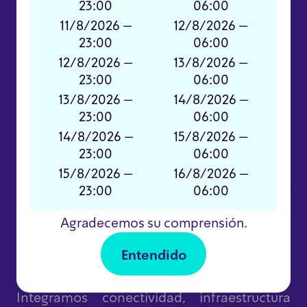
23:00
06:00
11/8/2026 –
12/8/2026 –
Ver todos
23:00
06:00
12/8/2026 –
13/8/2026 –
23:00
06:00
13/8/2026 –
14/8/2026 –
23:00
06:00
Proyectos que
14/8/2026 –
15/8/2026 –
transformaron poblaciones
23:00
06:00
15/8/2026 –
16/8/2026 –
Desarrollamos soluciones TIC end-to-end
23:00
06:00
para conectar, operar y transformar
Agradecemos su comprensión.
territorios, en articulación con operadores
de telecomunicaciones, entidades públicas,
Entendido
organizaciones y empresas privadas.
Integramos conectividad, infraestructura