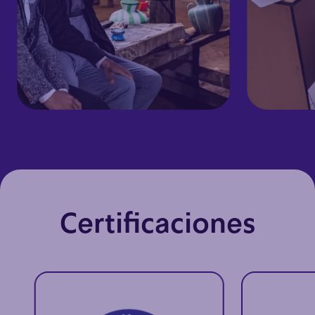
Inclusión digital educativa
Conectiv
médica
Conectividad y tecnología para
escuelas rurales, impulsando
Conectividad
teleeducación y cierre de la brecha
para telemed
digital.
rurales.
Certificaciones