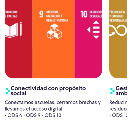
Conectividad con propósito
Gesti
social
ambi
Conectamos escuelas, cerramos brechas y
Reducimo
llevamos el acceso digital.
residuos 
· ODS 4 · ODS 9 · ODS 10
· ODS 12 