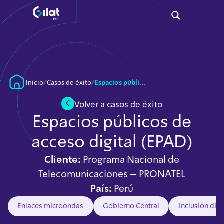
Inicio
/
Casos de éxito
/
Espacios públicos de acceso digital (EPAD)
Volver a casos de éxito
Espacios públicos de
acceso digital (EPAD)
Cliente:
Programa Nacional de
Telecomunicaciones – PRONATEL
País:
Perú
Enlaces microondas
Gobierno Central
Inclusión digi