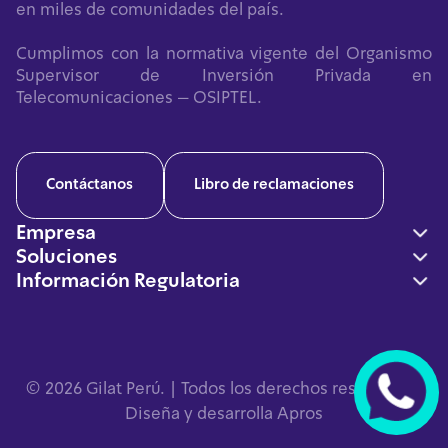
en miles de comunidades del país.
Cumplimos con la normativa vigente del Organismo
Supervisor de Inversión Privada en
Telecomunicaciones – OSIPTEL.
Contáctanos
Libro de reclamaciones
Empresa
Soluciones
Nosotros
Información Regulatoria
Conectividad
Casos de Éxito
Información a Abonados y Usuarios
Inclusión Digital
Soluciones
Política de Privacidad
Redes Neutras
Sala de Prensa
¿
Derechos ARCOP
Defensa
© 2026 Gilat Perú. | Todos los derechos reservados.
A
Políticas de Cookies
Alerta Temprana
Diseña y desarrolla Apros
Atención de Reclamos y Solicitudes en Línea