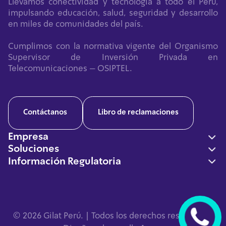
Llevamos conectividad y tecnología a todo el Perú,
impulsando educación, salud, seguridad y desarrollo
en miles de comunidades del país.
Cumplimos con la normativa vigente del Organismo
Supervisor de Inversión Privada en
Telecomunicaciones – OSIPTEL.
Contáctanos
Libro de reclamaciones
Empresa
Soluciones
Nosotros
Información Regulatoria
Conectividad
Casos de Éxito
Información a Abonados y Usuarios
Inclusión Digital
Soluciones
Política de Privacidad
Redes Neutras
Sala de Prensa
¿
Derechos ARCOP
Defensa
© 2026 Gilat Perú. | Todos los derechos reservados.
A